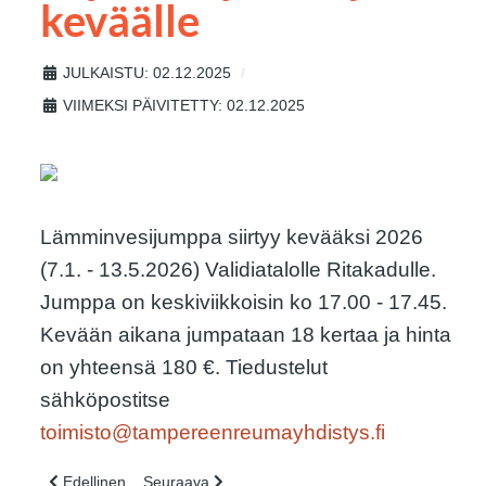
keväälle
JULKAISTU: 02.12.2025
VIIMEKSI PÄIVITETTY: 02.12.2025
Lämminvesijumppa siirtyy kevääksi 2026
(7.1. - 13.5.2026) Validiatalolle Ritakadulle.
Jumppa on keskiviikkoisin ko 17.00 - 17.45.
Kevään aikana jumpataan 18 kertaa ja hinta
on yhteensä 180 €. Tiedustelut
sähköpostitse
toimisto@tampereenreumayhdistys.fi
Edellinen artikkeli: Kaikille avoin käsityökerho
Seuraava artikkeli: Yhdistyksen toimisto suljettu
Edellinen
Seuraava