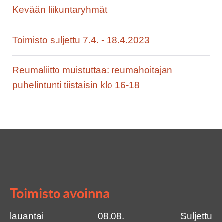
Kevään liikuntaryhmät
Toimisto suljettu 7.4. - 18.4.2023
Reumaliitto muistuttaa: reumahoitajan
puhelintunti tiistaisin klo 16-18
Toimisto avoinna
lauantai
08.08.
Suljettu