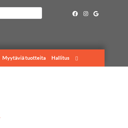
Myytäviä tuotteita
Hallitus
7