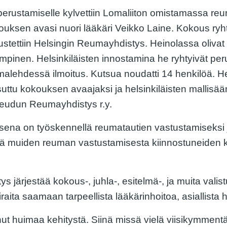
ustamiselle kylvettiin Lomaliiton omistamassa re
uksen avasi nuori lääkäri Veikko Laine. Kokous ryht
stettiin Helsingin Reumayhdistys. Heinolassa oliva
mpinen. Helsinkiläisten innostamina he ryhtyivät p
lehdessä ilmoitus. Kutsua noudatti 14 henkilöä. H
tu kokouksen avaajaksi ja helsinkiläisten mallisääntö
Seudun Reumayhdistys r.y.
ena on työskennellä reumatautien vastustamiseksi 
kä muiden reuman vastustamisesta kiinnostuneiden k
 järjestää kokous-, juhla-, esitelmä-, ja muita valis
raita saamaan tarpeellista lääkärinhoitoa, asiallista
huimaa kehitystä. Siinä missä vielä viisikymmentä vu