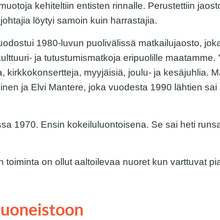
otoja kehiteltiin entisten rinnalle. Perustettiin jaost
htajia löytyi samoin kuin harrastajia.
dostui 1980-luvun puolivälissä matkailujaosto, joka 
 kulttuuri- ja tutustumismatkoja eripuolille maatamme.
oja, kirkkokonsertteja, myyjäisiä, joulu- ja kesäjuhlia. 
kinen ja Elvi Mantere, joka vuodesta 1990 lähtien sa
oissa 1970. Ensin kokeiluluontoisena. Se sai heti ru
 toiminta on ollut aaltoilevaa nuoret kun varttuvat pia
huoneistoon