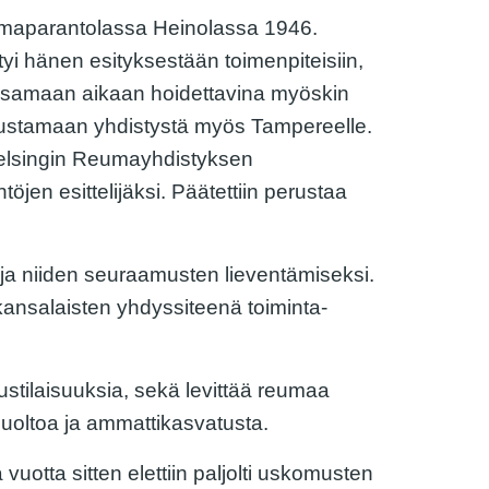
umaparantolassa Heinolassa 1946.
yi hänen esityksestään toimenpiteisiin,
t samaan aikaan hoidettavina myöskin
erustamaan yhdistystä myös Tampereelle.
elsingin Reumayhdistyksen
jen esittelijäksi. Päätettiin perustaa
ja niiden seuraamusten lieventämiseksi.
ansalaisten yhdyssiteenä toiminta-
tustilaisuuksia, sekä levittää reumaa
 huoltoa ja ammattikasvatusta.
otta sitten elettiin paljolti uskomusten