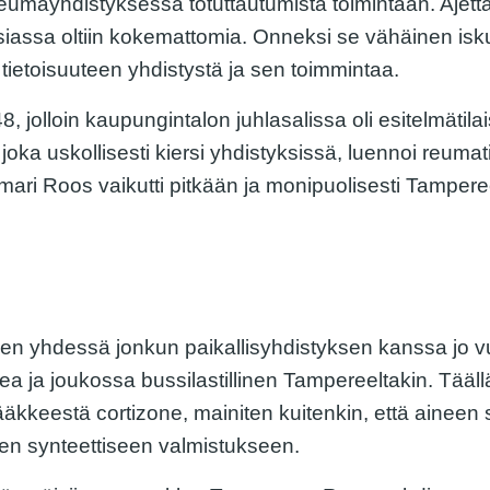
mayhdistyksessä totuttautumista toimintaan. Ajettav
iassa oltiin kokemattomia. Onneksi se vähäinen isku
tietoisuuteen yhdistystä ja sen toimmintaa.
 jolloin kaupungintalon juhlasalissa oli esitelmätilai
oka uskollisesti kiersi yhdistyksissä, luennoi reumat
mari Roos vaikutti pitkään ja monipuolisesti Tamper
misen yhdessä jonkun paikallisyhdistyksen kanssa jo 
mea ja joukossa bussilastillinen Tampereeltakin. Tääll
kkeestä cortizone, mainiten kuitenkin, että aineen 
en synteettiseen valmistukseen.