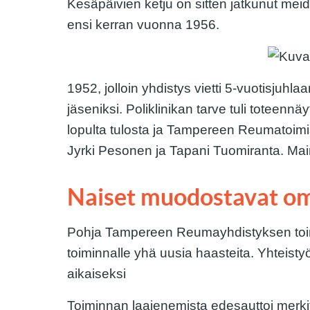
Kesäpäivien ketju on sitten jatkunut me
ensi kerran vuonna 1956.
1952, jolloin yhdistys vietti 5-vuotisjuhlaa
jäseniksi. Poliklinikan tarve tuli toteennä
lopulta tulosta ja Tampereen Reumatoimis
Jyrki Pesonen ja Tapani Tuomiranta. Maini
Naiset muodostavat o
Pohja Tampereen Reumayhdistyksen toimi
toiminnalle yhä uusia haasteita. Yhteis
aikaiseksi
Toiminnan laajenemista edesauttoi merkit