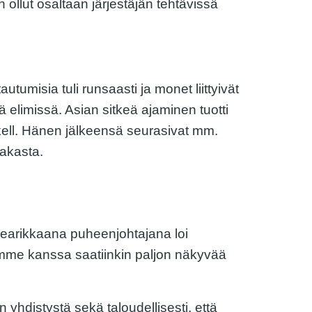
llut osaltaan järjestäjän tehtävissä
autumisia tuli runsaasti ja monet liittyivät
sä elimissä. Asian sitkeä ajaminen tuotti
kell. Hänen jälkeensä seurasivat mm.
iakasta.
earikkaana puheenjohtajana loi
emme kanssa saatiinkin paljon näkyvää
yhdistystä sekä taloudellisesti, että