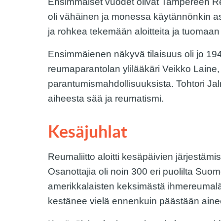
Ensimmäiset vuodet olivat Tampereen Reu
oli vähäinen ja monessa käytännönkin as
ja rohkea tekemään aloitteita ja tuomaan 
Ensimmäienen näkyvä tilaisuus oli jo 1948,
reumaparantolan ylilääkäri Veikko Laine, j
parantumismahdollisuuksista. Tohtori Jal
aiheesta sää ja reumatismi.
Kesäjuhlat
Reumaliitto aloitti kesäpäivien järjestä
Osanottajia oli noin 300 eri puolilta Suo
amerikkalaisten keksimästä ihmereumalää
kestänee vielä ennenkuin päästään aine