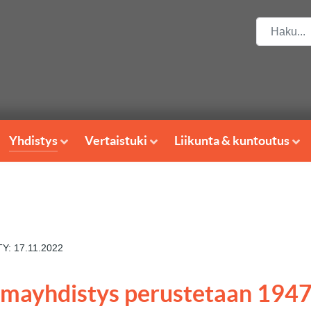
Etsi
Yhdistys
Vertaistuki
Liikunta & kuntoutus
Y: 17.11.2022
mayhdistys perustetaan 194