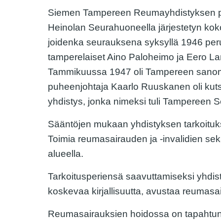
Siemen Tampereen Reumayhdistyksen per
Heinolan Seurahuoneella järjestetyn koko
joidenka seurauksena syksyllä 1946 peru
tamperelaiset Aino Paloheimo ja Eero La
Tammikuussa 1947 oli Tampereen sanoma
puheenjohtaja Kaarlo Ruuskanen oli kutsut
yhdistys, jonka nimeksi tuli Tampereen 
Sääntöjen mukaan yhdistyksen tarkoituks
Toimia reumasairauden ja -invalidien se
alueella.
Tarkoitusperiensä saavuttamiseksi yhdistys
koskevaa kirjallisuutta, avustaa reumasai
Reumasairauksien hoidossa on tapahtunut 