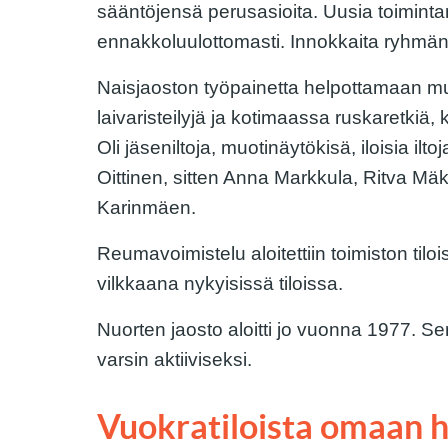
sääntöjensä perusasioita. Uusia toimintamu
ennakkoluulottomasti. Innokkaita ryhmänjo
Naisjaoston työpainetta helpottamaan muo
laivaristeilyjä ja kotimaassa ruskaretkiä,
Oli jäseniltoja, muotinäytökisä, iloisia ilt
Oittinen, sitten Anna Markkula, Ritva Mä
Karinmäen.
Reumavoimistelu aloitettiin toimiston til
vilkkaana nykyisissä tiloissa.
Nuorten jaosto aloitti jo vuonna 1977. Sen
varsin aktiiviseksi.
Vuokratiloista omaan 