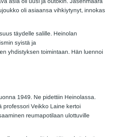
a asia oli uusi ja outokin. Jäsenmäärä
joukko oli asiaansa vihkiytynyt, innokas
suus täydelle salille. Heinolan
ismin syistä ja
een yhdistyksen toimintaan. Hän luennoi
vuonna 1949. Ne pidettiin Heinolassa.
ä professori Veikko Laine kertoi
saaminen reumapotilaan ulottuville