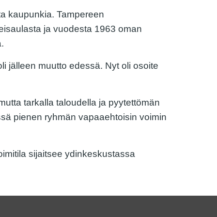
lilta kaupunkia. Tampereen
eteisaulasta ja vuodesta 1963 oman
.
i jälleen muutto edessä. Nyt oli osoite
utta tarkalla taloudella ja pyytettömän
terissä pienen ryhmän vapaaehtoisin voimin
oimitila sijaitsee ydinkeskustassa