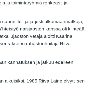
oja ja toimintaryhmiä rohkeasti ja
suunnitteli ja järjesti ulkomaanmatkoja,
 Yhteistyö naisjaoston kanssa oli kiinteää.
Matkailujaoston vetäjä aloitti Kaarina
i seurakseen rahastonhoitaja Ritva
nsaan kannatuksen ja jatkuu edelleen
n aikuisiksi. 1985 Ritva Laine elvytti sen