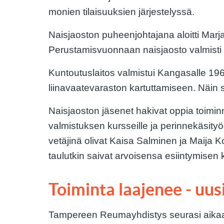
monien tilaisuuksien järjestelyssä.
Naisjaoston puheenjohtajana aloitti Marj
Perustamisvuonnaan naisjaosto valmisti 10
Kuntoutuslaitos valmistui Kangasalle 196
liinavaatevaraston kartuttamiseen. Näin sa
Naisjaoston jäsenet hakivat oppia toimin
valmistuksen kursseille ja perinnekäsityö
vetäjinä olivat Kaisa Salminen ja Maija Kos
taulutkin saivat arvoisensa esiintymise
Toiminta laajenee - uus
Tampereen Reumayhdistys seurasi aikaan