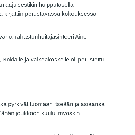
nlaajuisestikin huipputasolla
ka kirjattiin perustavassa kokouksessa
ho, rahastonhoitajasihteeri Aino
okialle ja valkeakoskelle oli perustettu
jotka pyrkivät tuomaan itseään ja asiaansa
 Tähän joukkoon kuului myöskin