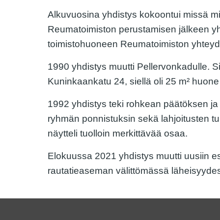
Alkuvuosina yhdistys kokoontui missä mill
Reumatoimiston perustamisen jälkeen yhd
toimistohuoneen Reumatoimiston yhteydest
1990 yhdistys muutti Pellervonkadulle. Si
Kuninkaankatu 24, siellä oli 25 m² huone
1992 yhdistys teki rohkean päätöksen ja o
ryhmän ponnistuksin sekä lahjoitusten turv
näytteli tuolloin merkittävää osaa.
Elokuussa 2021 yhdistys muutti uusiin est
rautatieaseman välittömässä läheisyydessä