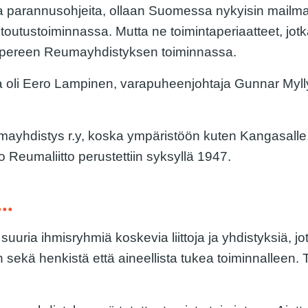
ia parannusohjeita, ollaan Suomessa nykyisin mailma
toutustoiminnassa. Mutta ne toimintaperiaatteet, jot
mpereen Reumayhdistyksen toiminnassa.
oli Eero Lampinen, varapuheenjohtaja Gunnar Myllya
yhdistys r.y, koska ympäristöön kuten Kangasalle, N
o Reumaliitto perustettiin syksyllä 1947.
..
suuria ihmisryhmiä koskevia liittoja ja yhdistyksiä, 
sekä henkistä että aineellista tukea toiminnalleen.