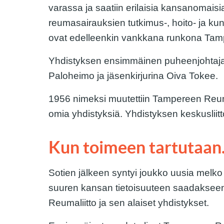
varassa ja saatiin erilaisia kansanomais
reumasairauksien tutkimus-, hoito- ja kun
ovat edelleenkin vankkana runkona Ta
Yhdistyksen ensimmäinen puheenjohtaja 
Paloheimo ja jäsenkirjurina Oiva Tokee.
1956 nimeksi muutettiin Tampereen Reuma
omia yhdistyksiä. Yhdistyksen keskusliitt
Kun toimeen tartutaan.
Sotien jälkeen syntyi joukko uusia melko 
suuren kansan tietoisuuteen saadakseen 
Reumaliitto ja sen alaiset yhdistykset.