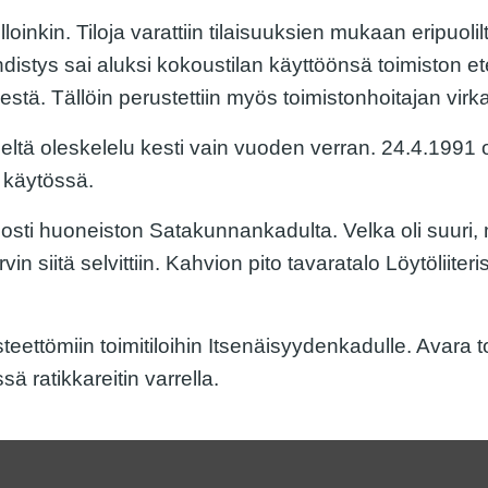
oinkin. Tiloja varattiin tilaisuuksien mukaan eripuo
istys sai aluksi kokoustilan käyttöönsä toimiston 
ä. Tällöin perustettiin myös toimistonhoitajan virka
eltä oleskelelu kesti vain vuoden verran. 24.4.1991 ol
 käytössä.
sti huoneiston Satakunnankadulta. Velka oli suuri, m
in siitä selvittiin. Kahvion pito tavaratalo Löytölii
eettömiin toimitiloihin Itsenäisyydenkadulle. Avara t
 ratikkareitin varrella.