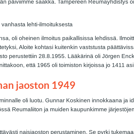
idän päiviimme saakka. Tampereen Reumayhdistys on o
nsa, oli oheinen ilmoitus paikallisissa lehdissä. Ilmoitt
ytetyksi, Aloite kohtasi kuitenkin vaststusta päättävis
to perustettiin 28.8.1955. Lääkärinä oli Jörgen Enc
ttakoon, että 1965 oli toimiston kirjoissa jo 1411 as
man jaoston 1949
nnalle oli luotu. Gunnar Koskinen innokkaana ja id
työssä Reumaliiton ja muiden kaupunkimme järjestöj
tävästi naisjaoston perustaminen. Se pyrki tukemaan 