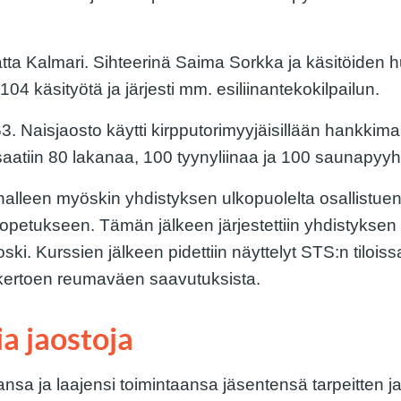
atta Kalmari. Sihteerinä Saima Sorkka ja käsitöiden h
4 käsityötä ja järjesti mm. esiliinantekokilpailun.
3. Naisjaosto käytti kirpputorimyyjäisillään hankkim
atiin 80 lakanaa, 100 tyynyliinaa ja 100 saunapyyhettä
nalleen myöskin yhdistyksen ulkopuolelta osallistuen
opetukseen. Tämän jälkeen järjestettiin yhdistyksen 
ki. Kurssien jälkeen pidettiin näyttelyt STS:n tiloissa
n kertoen reumaväen saavutuksista.
ia jaostoja
sa ja laajensi toimintaansa jäsentensä tarpeitten 