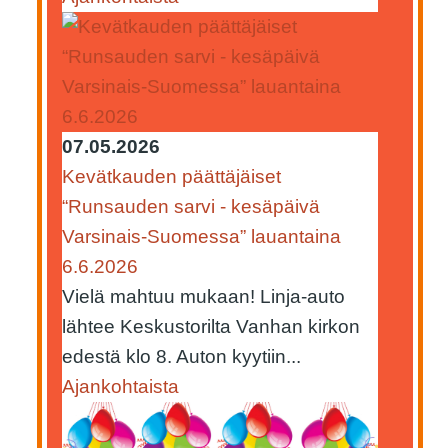
07.05.2026
Kevätkauden päättäjäiset
“Runsauden sarvi - kesäpäivä
Varsinais-Suomessa” lauantaina
6.6.2026
Vielä mahtuu mukaan! Linja-auto
lähtee Keskustorilta Vanhan kirkon
edestä klo 8. Auton kyytiin...
Ajankohtaista