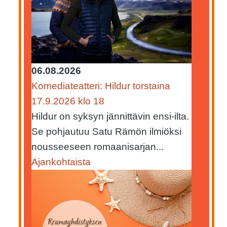
06.08.2026
Komediateatteri: Hildur torstaina
17.9.2026 klo 18
Hildur on syksyn jännittävin ensi-ilta.
Se pohjautuu Satu Rämön ilmiöksi
nousseeseen romaanisarjan...
Ajankohtaista