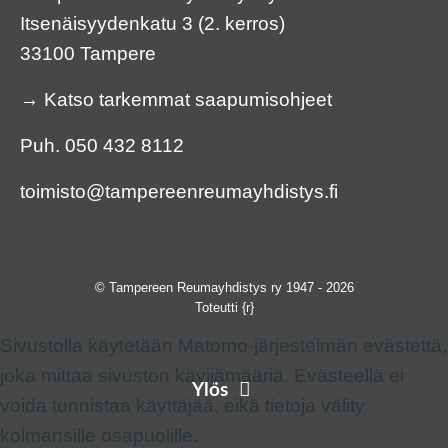
Itsenäisyydenkatu 3 (2. kerros)
33100 Tampere
→
Katso tarkemmat saapumisohjeet
Puh.
050 432 8112
toimisto@tampereenreumayhdistys.fi
© Tampereen Reumayhdistys ry 1947 - 2026
Toteutti
{r}
Sivustolla käytetään Matomo-järjestelmän evästettä,
joka mittaa sivuston kävijämääriä. Evästeellä ei
Ylös
voida tunnistaa käyttäjää, eikä tietoja välity
kolmansille osapuolille.