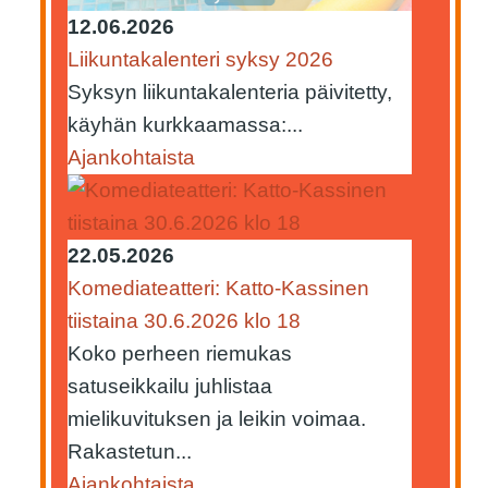
12.06.2026
Liikuntakalenteri syksy 2026
Syksyn liikuntakalenteria päivitetty,
käyhän kurkkaamassa:...
Ajankohtaista
22.05.2026
Komediateatteri: Katto-Kassinen
tiistaina 30.6.2026 klo 18
Koko perheen riemukas
satuseikkailu juhlistaa
mielikuvituksen ja leikin voimaa.
Rakastetun...
Ajankohtaista