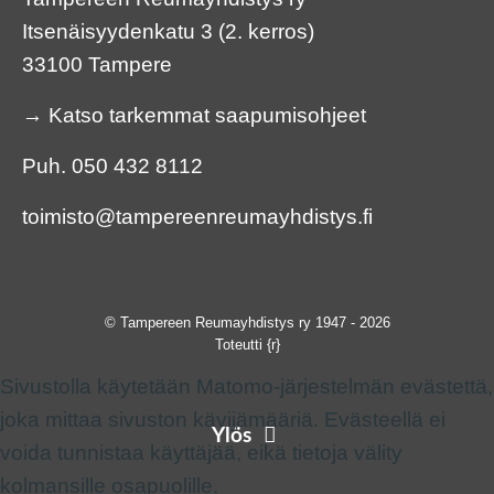
Itsenäisyydenkatu 3 (2. kerros)
33100 Tampere
→
Katso tarkemmat saapumisohjeet
Puh.
050 432 8112
toimisto@tampereenreumayhdistys.fi
© Tampereen Reumayhdistys ry 1947 - 2026
Toteutti
{r}
Sivustolla käytetään Matomo-järjestelmän evästettä,
joka mittaa sivuston kävijämääriä. Evästeellä ei
Ylös
voida tunnistaa käyttäjää, eikä tietoja välity
kolmansille osapuolille.