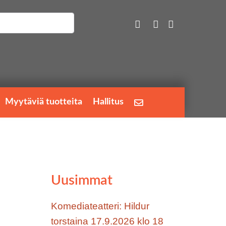
Myytäviä tuotteita
Hallitus
Uusimmat
Komediateatteri: Hildur
torstaina 17.9.2026 klo 18