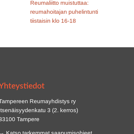
Reumaliitto muistuttaa:
reumahoitajan puhelintunti
tiistaisin klo 16-18
Yhteystiedot
Tampereen Reumayhdistys ry
Itsenäisyydenkatu 3 (2. kerros)
33100 Tampere
→
Katso tarkemmat saapumisohjeet