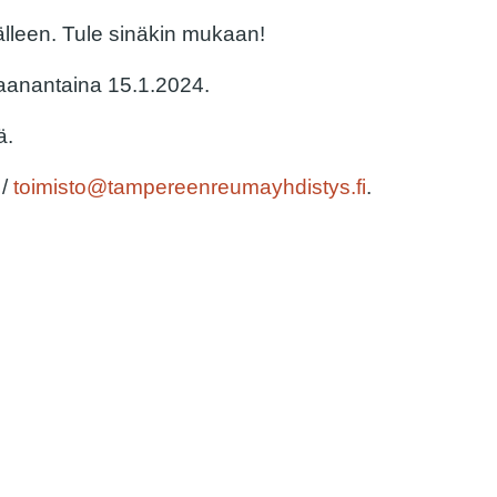
älleen.
Tule sinäkin mukaan!
anantaina 15.1.2024.
ä.
 /
toimisto@tampereenreumayhdistys.fi
.
2.2.2024
024