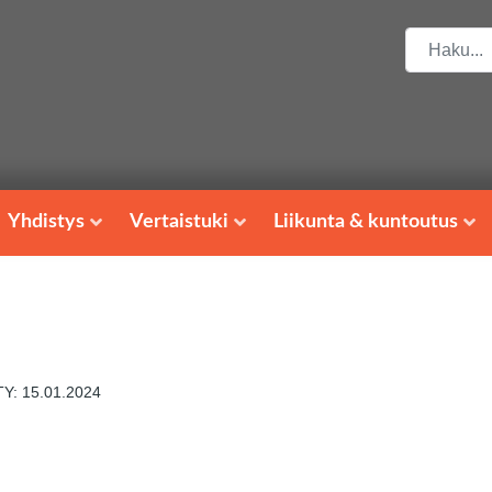
Etsi
Yhdistys
Vertaistuki
Liikunta & kuntoutus
Y: 15.01.2024