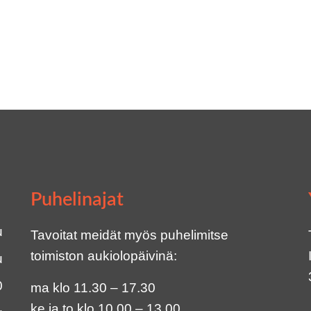
Puhelinajat
u
Tavoitat meidät myös puhelimitse
toimiston aukiolopäivinä:
u
0
ma klo 11.30 – 17.30
ke ja to klo 10.00 – 13.00