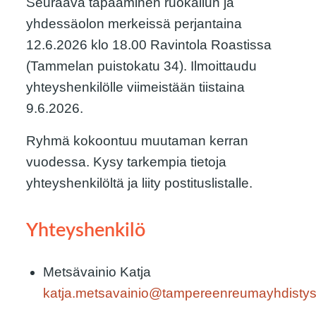
Seuraava tapaaminen ruokailun ja
yhdessäolon merkeissä perjantaina
12.6.2026 klo 18.00 Ravintola Roastissa
(Tammelan puistokatu 34). Ilmoittaudu
yhteyshenkilölle viimeistään tiistaina
9.6.2026.
Ryhmä kokoontuu muutaman kerran
vuodessa. Kysy tarkempia tietoja
yhteyshenkilöltä ja liity postituslistalle.
Yhteyshenkilö
Metsävainio Katja
katja.metsavainio@tampereenreumayhdistys