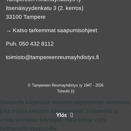
Itsenäisyydenkatu 3 (2. kerros)
33100 Tampere
→
Katso tarkemmat saapumisohjeet
Puh.
050 432 8112
toimisto@tampereenreumayhdistys.fi
© Tampereen Reumayhdistys ry 1947 - 2026
Toteutti
{r}
Sivustolla käytetään Matomo-järjestelmän evästettä,
joka mittaa sivuston kävijämääriä. Evästeellä ei
Ylös
voida tunnistaa käyttäjää, eikä tietoja välity
kolmansille osapuolille.