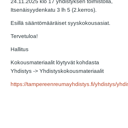
24.11.2025 klo 17 yhdistyksen toimistolla,
Itsenäisyydenkatu 3 lh 5 (2.kerros).
Esillä sääntömääräiset syyskokousasiat.
Tervetuloa!
Hallitus
Kokousmateriaalit löytyvät kohdasta
Yhdistys -> Yhdistyskokousmateriaalit
https://tampereenreumayhdistys.fi/yhdistys/yhdi